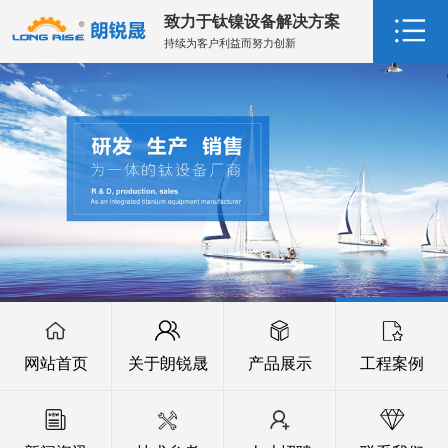
致力于钛镍设备解决方案
持续为客户利益而努力创新
网站首页
关于朗锐晟
产品展示
工程案例