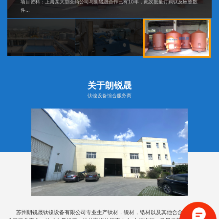
项目资料：上海某大型医药公司与朗锐晟合作已有10年，此次批量订购钛反应釜数
件...
关于朗锐晟
钛镍设备综合服务商
苏州朗锐晟钛镍设备有限公司专业生产钛材，镍材，锆材以及其他合金材料设备，