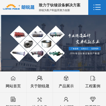
致力于钛镍设备解决方案
持续为客户利益而努力创新
网站首页
关于朗锐晟
产品展示
工程案例