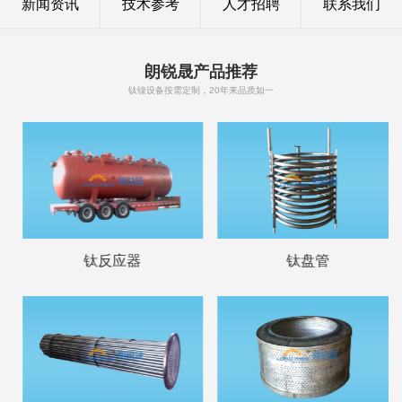
新闻资讯
技术参考
人才招聘
联系我们
朗锐晟产品推荐
钛镍设备按需定制，20年来品质如一
钛反应器
钛盘管