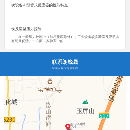
钛设备-U型管式反应器的性能特点
钛反应釜压力控制
在一般压力控制中（加压反应除外），工业设备较实验室反应瓶具
有明显优势。一方面，实验室中的...
联系朗锐晟
钛镍设备综合服务商