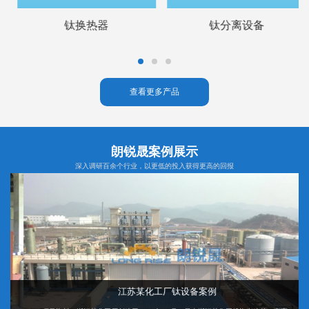
钛换热器
钛分离设备
查看更多产品
朗锐晟案例展示
深入调研百余个行业，以更低的投入获得更高的回报
江苏某化工厂钛设备案例