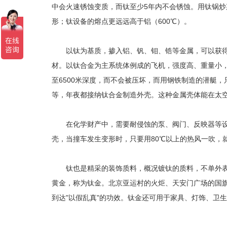
中会火速锈蚀变质，而钛至少5年内不会锈蚀。用钛锅
形；
的熔点更远远高于铝（600℃）。
钛设备
以钛为基质，掺入铝、钒、钼、锆等金属，可以获得含
材。以钛合金为主系统体例成的飞机，强度高、重量小，
至6500米深度，而不会被压坏，而用钢铁制造的潜艇
等，年夜都接纳钛合金制造外壳。这种金属壳体能在太
在化学财产中，需要耐侵蚀的泵、阀门、反映器等设置
壳，当撞车发生变形时，只要用80℃以上的热风一吹，
钛也是精采的装饰质料，概况镀钛的质料，不单外表光
黄金，称为钛金。北京亚运村的火炬、天安门广场的国
到达"以假乱真"的功效。钛金还可用于家具、灯饰、卫