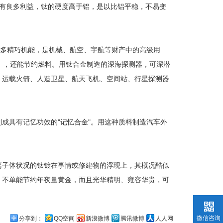
有良多利益，钛的硬度高于铝，是以比铝平稳，不易变
良多精巧机能，是机械、航空、宇航等财产中的高级用
人），还能节约燃料。用钛合金制造的深海探测器，可深潜
纳，运载火箭、人造卫星、航天飞机、空间站、行星探测器
具有记忆功效的"记忆合金"。用这种质料制造汽车外
子体状况的钛镀在事情或修建物的浮现上，其概况酷似
，不单能节约年夜量黄金，而且光华精明、雍容华贵，可
微信咨询
分享到：
QQ空间
新浪微博
腾讯微博
人人网