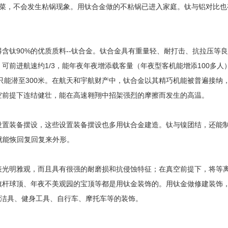
炒菜，不会发生粘锅现象。用钛合金做的不粘锅已进入家庭。钛与铝对比也
钛90%的优质质料--钛合金。钛合金具有重量轻、耐打击、抗拉压等
可前进航速约1/3，能年夜年夜增添载客量（年夜型客机能增添100多
，只能潜至300米。在航天和宇航财产中，钛合金以其精巧机能被普遍接
空前提下连结健壮，能在高速翱翔中招架强烈的摩擦而发生的高温。
装备摆设，这些设置装备摆设也多用钛合金建造。钛与镍团结，还能制成
就能恢回复回复来外形。
明雅观，而且具有很强的耐磨损和抗侵蚀特征；在真空前提下，将等离
旗杆球顶、年夜不美观园的宝顶等都是用钛金装饰的。用钛金做修建装饰
生洁具、健身工具、自行车、摩托车等的装饰。