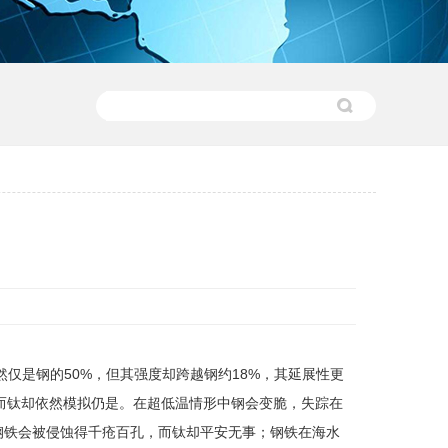
仅是钢的50%，但其强度却跨越钢约18%，其延展性更
，而钛却依然模拟仍是。在超低温情形中钢会变脆，失踪在
钢铁会被侵蚀得千疮百孔，而钛却平安无事；钢铁在海水