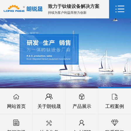
致力于钛镍设备解决方案
持续为客户利益而努力创新
网站首页
关于朗锐晟
产品展示
工程案例